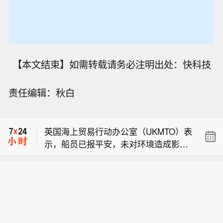
【本文结束】如需转载请务必注明出处：快科技
责任编辑：秋白
【河南发布农田渍涝灾害风险预警】今
天（8月8日），河南省气象局、河南省
英国海上贸易行动办公室（UKMTO）表
农业农村厅联合发布农田渍涝灾害风险
示，船员已报平安，未对环境造成影
预警：受台风“白海豚”影响，预计8月10
英国海事贸易行动办公室（UKMTO）表
响。
日至13日，河南东南部、中东部和北部
示，已接到报告称，阿曼哈萨卜以东18
部分县（市、区）有暴雨、大暴雨，其
【河南发布农田渍涝灾害风险预警】今
海里处发生一起安全事件。
他县（市、区）中到大雨，与前期土壤
天（8月8日），河南省气象局、河南省
偏湿地块叠加，全省大部存在农田渍涝
英国海上贸易行动办公室（UKMTO）表
农业农村厅联合发布农田渍涝灾害风险
风险，其中，豫北东部、中东部大部及
示，船员已报平安，未对环境造成影
预警：受台风“白海豚”影响，预计8月10
豫南局部风险高，降水过程同时伴有7