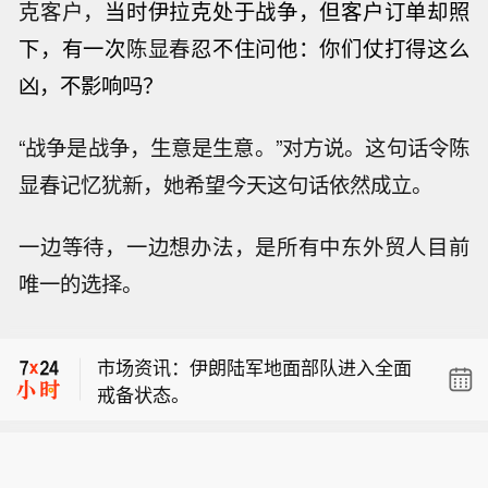
克客户，
当时伊拉克处于战争，但客户订单却照
下，有一次
陈显春
忍不住问他：你们仗打得这么
凶，不影响吗？
“战争是战争，生意是生意。”对方说。这句话令陈
显春记忆犹新，她希望今天这句话依然成立。
一边等待，一边想办法，是所有中东外贸人目前
OpenAI首席执行官奥特曼：我最为欣赏
唯一的选择。
OpenAI团队的一点，便是他们一心助力
以色列总理内塔尼亚胡：必须对哈马斯
客户与用户取得成功，并由衷为之欢欣
重型、中型或轻型武器进行真正拆除，
鼓舞。
市场资讯：伊朗陆军地面部队进入全面
而不是仅仅形式上的拆除。
戒备状态。
OpenAI首席执行官奥特曼：我最为欣赏
OpenAI团队的一点，便是他们一心助力
以色列总理内塔尼亚胡：必须对哈马斯
客户与用户取得成功，并由衷为之欢欣