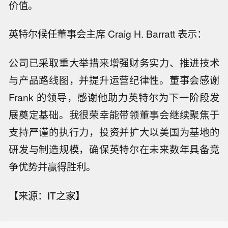
价值。
英特尔候任董事会主席 Craig H. Barratt 表示：
公司已采取重大举措来增强财务实力、推进技术
与产品路线图，并提升运营纪律性。董事会感谢
Frank 的领导，感谢他助力英特尔为下一阶段发
展奠定基础。我很荣幸能带领董事会继续聚焦于
支持严谨的执行力，投资并扩大以美国为基地的
美国陆军：将向私营企业开放五处军事
研发与制造规模，确保英特尔在未来数年具备竞
试验场。
SpaceX股价从高点回落，最高涨百分
争优势并赢得胜利。
之十一，现涨百分之9.18。
美国陆军部长：美国陆军将为企业敞开
【来源：
IT之家】
“新大门”。
美国陆军：将向私营企业开放五处军事
试验场。