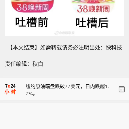
【本文结束】如需转载请务必注明出处：快科技
【加纳总统调整内阁 填补坠机事故所致
责任编辑：秋白
空缺】加纳总统府7日发布声明说，加
【SK海力士据悉评估重庆资产方案 包
纳总统马哈马日前对内阁进行调整，以
括引入投资者】据知情人士称，SK海力
填补去年直升机坠毁事故中遇难的两名
纽约原油暗盘跌破77美元，日内跌超1.
士正研究旗下重庆资产的方案选项，包
内阁成员空缺。声明说，工程、住房与
7%。
括引入投资者以帮助加速增长。消息人
水资源部长肯尼思·吉尔伯特·阿杰伊调
【加纳总统调整内阁 填补坠机事故所致
士称，作为英伟达高带宽内存芯片的重
任国防部长，科勒克洛泰选区议员扎内
空缺】加纳总统府7日发布声明说，加
要供应商，SK海力士正与潜在顾问接
托尔·阿杰曼－罗林斯出任环境、科学与
【SK海力士据悉评估重庆资产方案 包
纳总统马哈马日前对内阁进行调整，以
洽，对该业务进行评估。知情人士表
技术部长。2025年8月6日，时任国防部
括引入投资者】据知情人士称，SK海力
填补去年直升机坠毁事故中遇难的两名
示，潜在的股权出售可能使该设施的估
长爱德华·科菲·奥马内·博阿马以及时任
士正研究旗下重庆资产的方案选项，包
内阁成员空缺。声明说，工程、住房与