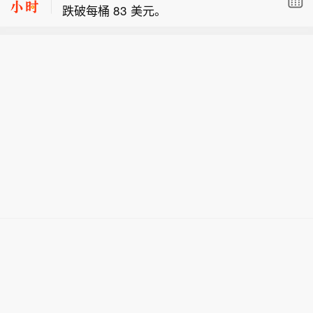
跌破每桶 83 美元。
霍尔木兹海峡问题上已取得进展，预计
美国总统特朗普：美国政府已对美国关
很快将达成协议。一旦宣布达成恢复不
键矿产供应链进行了“历史性投资”，包
受阻碍的商业航运的协议，美国将解除
【美官员：预计伊朗与阿曼将很快就霍
括直接持有生产商的股权。政府对MP
对伊朗港口的封锁。美国的行动将继续
尔木兹海峡问题达成协议】当地时间8
Materials的4亿美元投资目前价值已接
视实际表现而定，并与伊朗履行承诺的
结算后交易时段油价下跌，布伦特原油
月7日，美国官员表示，阿曼与伊朗在
近12亿美元。向美国采矿院校提供1亿
情况挂钩。对上述内容，伊朗与阿曼方
跌破每桶 83 美元。
霍尔木兹海峡问题上已取得进展，预计
美元资金，这项投资将帮助培养下一代
面暂无回应。（央视新闻）
很快将达成协议。一旦宣布达成恢复不
采矿工程师，因为该行业正面临大规模
受阻碍的商业航运的协议，美国将解除
退休潮以及毕业生人数不足的问题。
对伊朗港口的封锁。美国的行动将继续
视实际表现而定，并与伊朗履行承诺的
情况挂钩。对上述内容，伊朗与阿曼方
面暂无回应。（央视新闻）