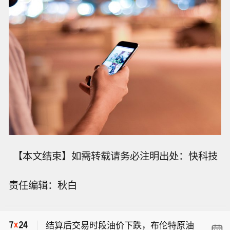
【本文结束】如需转载请务必注明出处：快科技
责任编辑：秋白
【美官员：预计伊朗与阿曼将很快就霍
尔木兹海峡问题达成协议】当地时间8
结算后交易时段油价下跌，布伦特原油
月7日，美国官员表示，阿曼与伊朗在