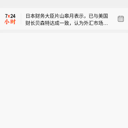
应用光电公司
：雷蒙德·詹姆斯将其目标
价从160美元下调至151美元
日本财务大臣片山皋月表示，已与美国
财长贝森特达成一致，认为外汇市场受
美元指数在就业数据公布后下跌，最新
到了非实际需求驱动的走势的影响。
下跌0.43%，报99.49点。
应用光电公司
：雷蒙德·詹姆斯将其目标
价从160美元下调至151美元