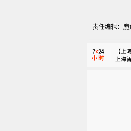
责任编辑：鹿
【黑龙
水资源
【上
龙江。
上海
水洪
【江
的投
级应
日，
聚中
时值
【黑龙
根据
企业
水资源
据基
本”
【上
龙江。
在鸿
装等集
上海
水洪
智专
军”。
的投
级应
产业
聚中
时值
企业