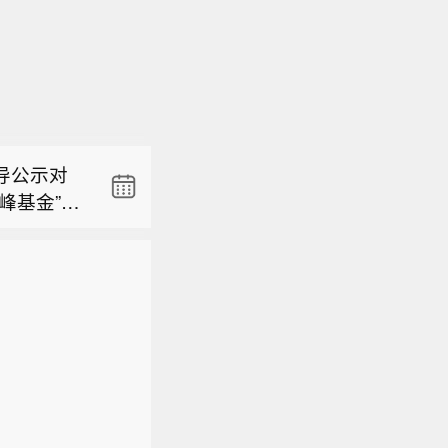
龙江省水文
江段汇入黑
导公示对
年第1号洪
峰基金”）
启动防汛三
，8月6
LP阵容汇
量24小
作协议。
线检测领域
龙江省水文
共云、数
+国有资
江段汇入黑
建设，并
及先进封
导公示对
年第1号洪
构建、数
“隐形冠
峰基金”）
启动防汛三
新策源地与
LP阵容汇
量24小
线检测领域
+国有资