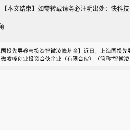
【本文结束】如需转载请务必注明出处：快科技
角
江2026年第1号洪水洪峰预计今晚抵达同江站】从黑
中心了解到，松花江2026年第1号洪水洪峰已通过同
海国投先导参与投资智微凌峰基金】近日，上海国投先
受松花江来水顶托和上游来水双重影响，黑龙江2026
智微凌峰创业投资合伙企业（有限合伙）（简称“智微凌
峰预计今晚（8日）抵达黑龙江干流同江站，同江市已
苏省政府与华为签署深化战略合作协议】据微讯江苏消息
资。该基金由智微资本担任管理人，目标规模30亿元。
急响应。目前，防汛物资已全部前置到堤防一线，抢险力
江苏省政府与华为技术有限公司在南京签署深化战略合
微公司、澜起科技等半导体龙头的旗下平台，工业X射
班值守，全力防范应对。
江2026年第1号洪水洪峰预计今晚抵达同江站】从黑
协议，双方将协同推进人工智能公共算力中心、城市公
日联科技的子公司，以及地方国资平台，形成“产业资本
中心了解到，松花江2026年第1号洪水洪峰已通过同
础设施、人工智能赋能科学研究及社会治理等重点领域
的深度联合。智微凌峰基金以半导体设备、零部件、材料
海国投先导参与投资智微凌峰基金】近日，上海国投先
受松花江来水顶托和上游来水双重影响，黑龙江2026
蒙PC产业和国产化计算产业创新、开源鸿蒙产业和生态
成电路核心环节为主攻方向，重点挖掘“卡脖子”领域的
智微凌峰创业投资合伙企业（有限合伙）（简称“智微凌
峰预计今晚（8日）抵达黑龙江干流同江站，同江市已
业人才培育等方面深化合作，共同打造“人工智能+”创
资。该基金由智微资本担任管理人，目标规模30亿元。
急响应。目前，防汛物资已全部前置到堤防一线，抢险力
新高地。
微公司、澜起科技等半导体龙头的旗下平台，工业X射
班值守，全力防范应对。
日联科技的子公司，以及地方国资平台，形成“产业资本