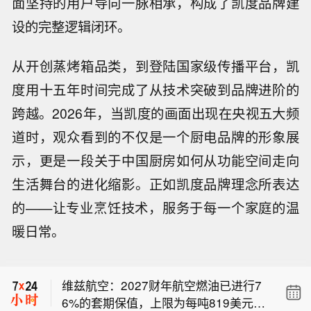
面坚持的用户导向一脉相承，构成了凯度品牌建
设的完整逻辑闭环。
从开创蒸烤箱品类，到登陆国家级传播平台，凯
度用十五年时间完成了从技术突破到品牌进阶的
跨越。2026年，当凯度的画面出现在央视五大频
道时，观众看到的不仅是一个厨电品牌的形象展
示，更是一段关于中国厨房如何从功能空间走向
生活舞台的进化缩影。正如凯度品牌理念所表达
的——让专业烹饪技术，服务于每一个家庭的温
德国6月季调后制造业订单月率 3.1%，
暖日常。
预期0.3%，前值1.90%。
维兹航空：停飞飞机数量正在减少，受
影响机队在2027日历年底前恢复运营的
维兹航空：2027财年航空燃油已进行7
计划仍按原计划推进。
6%的套期保值，上限为每吨819美元；