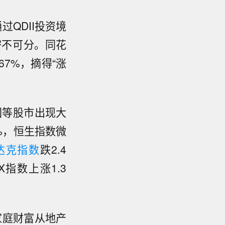
过QDII投资境
密不可分。同花
67%，摘得“涨
。
国等股市出现大
7%，恒生指数微
达克指数
跌2.4
X指数上涨1.3
家庭财富从地产