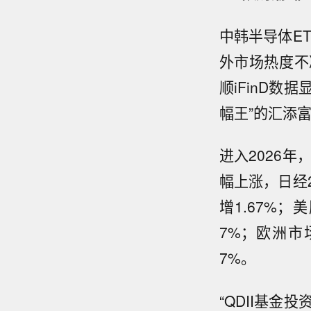
中韩半导体ET
外市场热度不
顺iFinD数
幅王”的汇添富
进入2026
幅上涨，日经2
增1.67%；
7%；欧洲市场
7%。
“QDII基