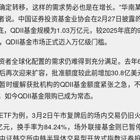
确定转移，这样的需求势必也是在增长。”华南
者说。中国证券投资基金业协会在2月27日披露
底，QDII基金规模为1.03万亿元，较2025年底的9
亿元，QDII基金市场正式迈入万亿级门槛。
资者全球化配置的需求仍难得到充分满足。去年6月
后再次迎来扩容，批准额度较此前增加30.8亿美元至
暂时缓解获批机构的QDII基金额度紧张之急，不久
，如今QDII基金限购已成为常态。
ETF为例，3月2日午市复牌后的场内交易仍旧
1亿元，换手率为84.24%，场外联接基金则已暂
中证韩交所中韩半导体交易型开放式指数证券