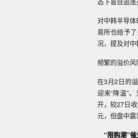
态下盲目追涨
对中韩半导体
易所也给予了
况，提及对中
频繁的溢价风
在3月2日的
迎来“降温”
开，较27日收
元，但盘中震荡
“限购潮”催