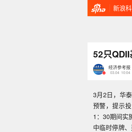
新浪科
52只QD
经济参考报
03.04
10:04
3月2日，华
预警，提示投
1：30期间
中临时停牌、