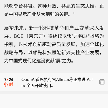
能够登台共舞。这种开放、共赢的生态思维，正
是中国显示产业从大到强的关键。”
展望未来，新一轮科技革命和产业变革深入发
展。BOE（京东方）将继续以“屏之物联”战略为
指引，以技术创新驱动高质量发展，加速全球化
战略布局，以领先科技赋能新兴支柱产业发展，
哥伦比亚新任总统：与犯罪分子对话的
为中国式现代化建设贡献“屏”之力。
选择已 “穷尽”。
哥伦比亚新任总统：我们不会走制宪大
会的道路。
OpenAI首席执行官Altman称正推进 Ast
ra 全面开放使用。
哥伦比亚新任总统：与犯罪分子对话的
选择已 “穷尽”。
哥伦比亚新任总统：我们不会走制宪大