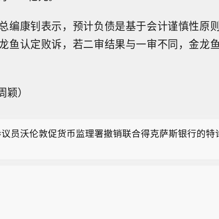
总编康钊表示，预计负债是基于会计谨慎性原
龙鱼认定败诉，若二审结果与一审不同，金龙
周颖）
菱日联：建议做多澳元/日元 美联储加息押注降温提振
日联分析师建议做多澳元兑日元，因干预带来的影响正
参议员沃伦敦促货币监理署撤销联合得克萨斯银行的特
易员削减对美联储加息的押注改善了套息交易的环境。“
/日元将继续收复因干预造成的跌幅，因为基本面尚未出
参议员沃伦沃伦就联合得克萨斯银行相关决议向鲍曼、
持续升值的实质性变化，”MUFG分析师Derek Halpenny
an和Abdul-Ahad Lockhart在报告中写道。他们将澳元
菱日联：建议做多澳元/日元 美联储加息押注降温提振
14.50，止损位为109.20。“美国7月非农就业报告弱
日联分析师建议做多澳元兑日元，因干预带来的影响正
场对美联储进一步加息的预期，缓解了金融市场稳定面
参议员沃伦敦促货币监理署撤销联合得克萨斯银行的特
易员削减对美联储加息的押注改善了套息交易的环境。“
风险，”他们表示，“因此，当前环境仍有利于套息交易