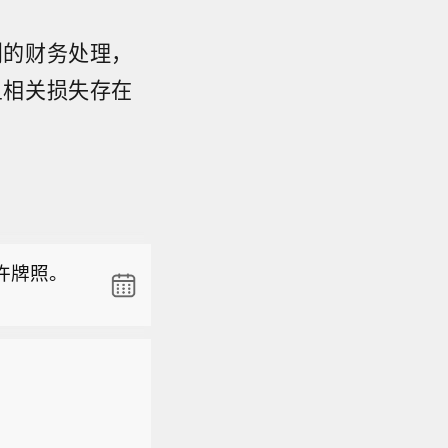
则的财务处理，
鱼相关损失存在
套息交易】
在消退，
许牌照。
我们预计
现足以支
古尔德施
、Lee H
/日元目标位
套息交易】
于预期，降低
在消退，
临的一项
许牌照。
我们预计
，为澳元等