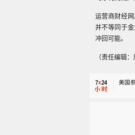
运营商财经网
并不等同于金
冲回可能。
（责任编辑：
【三
三菱
美国
而交
澳元
美国
撑日元
压。
ardm
【三
设在1
三菱
了市
美国
而交
主要