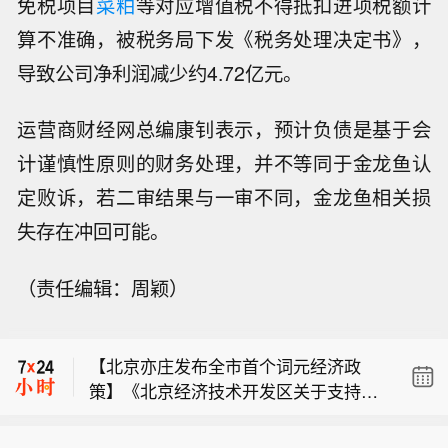
免税项目
菜粕
等对应增值税不得抵扣进项税额计
算不准确，被税务局下发《税务处理决定书》，
导致公司净利润减少约4.72亿元。
运营商财经网总编康钊表示，预计负债是基于会
计谨慎性原则的财务处理，并不等同于金龙鱼认
定败诉，若二审结果与一审不同，金龙鱼相关损
失存在冲回可能。
（责任编辑：周颖）
布伦特原油突破84美元/桶，日内涨1.8
5%。
【北京亦庄发布全市首个词元经济政
策】《北京经济技术开发区关于支持词
布伦特原油日内涨2%，现报84.17美元/
元驱动智能经济高质量发展的若干措施
桶。
（试行）》。目标到2030年，智能经济