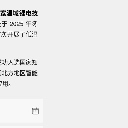
宽温域锂电技
 2025 年冬
首次开展了低温
亚】当地
保加利亚
成功入选国家知
达监视系
尼亚国防
国北方地区智能
重要信
应用。
一架无人机
亚】当地
但未造成
保加利亚
达监视系
尼亚国防
重要信