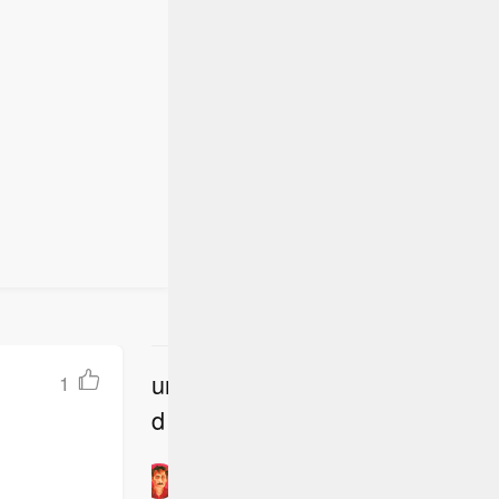
一架无人机
但未造成
undefine
1
立
d
即
加
入