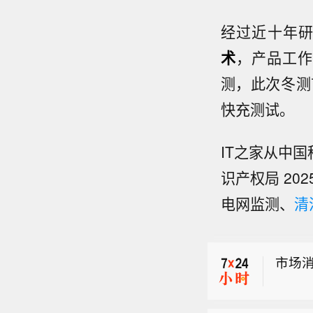
经过近十年
术
，产品工作温
测，此次冬测
快充测试。
【罗
时间
IT之家从中
市场
境内
统未
识产权局 2
万斯
部说
电网监测、
清
息，
【罗
当天
时间
人员
市场
境内
统未
部说