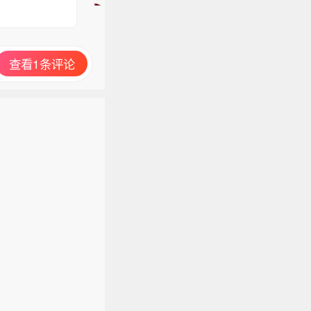
讨
论
查看1条评论