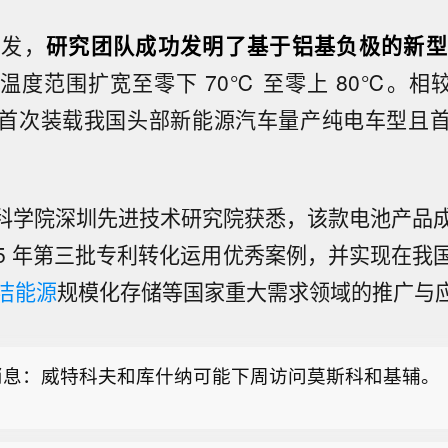
研发，
研究团队成功发明了基于铝基负极的新型
度范围扩宽至零下 70℃ 至零上 80℃。相较于
首次装载我国头部新能源汽车量产纯电车型且
马尼亚国防部称未发现空中目标经该国领空进入保加利
8月8日，罗马尼亚国防部发表声明称，针对当天上午在
国科学院深圳先进技术研究院获悉，该款电池产品
消息：威特科夫和库什纳可能下周访问莫斯科和基辅。
、靠近罗马尼亚边境地区发生的爆炸事件，罗马尼亚雷
发现任何飞行器穿越罗马尼亚领空进入保加利亚。罗马
025 年第三批专利转化运用优秀案例，并实现在我
：最为关注的是让最大数量的油气运出霍尔木兹海峡。
，目前正持续监测罗马尼亚边境附近局势，如出现相关
洁能源
规模化存储等国家重大需求领域的推广与
将及时发布进一步消息。保加利亚总理拉德夫8日说，
马尼亚国防部称未发现空中目标经该国领空进入保加利
自罗马尼亚方向进入保加利亚领空并在该国境内爆炸，
8月8日，罗马尼亚国防部发表声明称，针对当天上午在
伤亡。（央视新闻）
消息：威特科夫和库什纳可能下周访问莫斯科和基辅。
、靠近罗马尼亚边境地区发生的爆炸事件，罗马尼亚雷
发现任何飞行器穿越罗马尼亚领空进入保加利亚。罗马
，目前正持续监测罗马尼亚边境附近局势，如出现相关