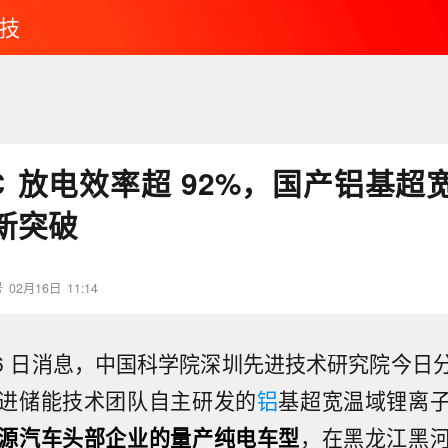
技
℃ 放电效率超 92%，国产铝基超
新突破
号
02月16日
11:14
月 16 日消息，中国科学院深圳先进技术研究院今
进储能技术团队自主研发的
铝
基超宽温域锂离
源汽车头部企业的量产纯电车型
，在黑龙江黑