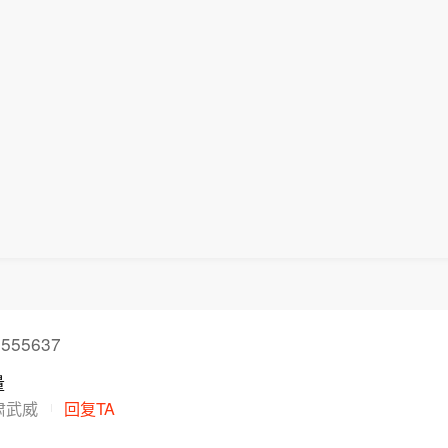
将及时发布进一步消息。保加利亚总理拉德夫8日说，
自罗马尼亚方向进入保加利亚领空并在该国境内爆炸，
伤亡。（央视新闻）
555637
量
肃武威
回复TA