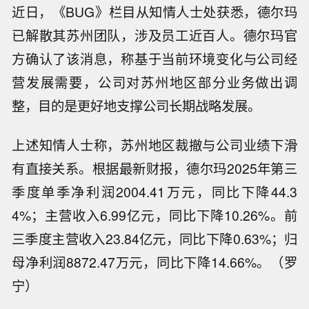
近日，《BUG》栏目从知情人士处获悉，德尔玛
已解散其苏州团队，涉及员工近百人。德尔玛官
方确认了该消息，称基于当前环境变化与公司经
营发展需要，公司对苏州地区部分业务做出调
整，目的是更好地支撑公司长期战略发展。
上述知情人士称，苏州地区裁撤与公司业绩下滑
有直接关系。根据最新财报，德尔玛2025年第三
季度单季净利润2004.41万元，同比下降44.3
4%；主营收入6.99亿元，同比下降10.26%。前
三季度主营收入23.84亿元，同比下降0.63%；归
母净利润8872.47万元，同比下降14.66%。（罗
【福元医药：利塞膦酸钠片获药品注册
宁）
证书，批准生产】福元医药公告，公司
【福元医药：洛索洛芬钠贴剂获药品注
近日收到国家药监局颁发的利塞膦酸钠