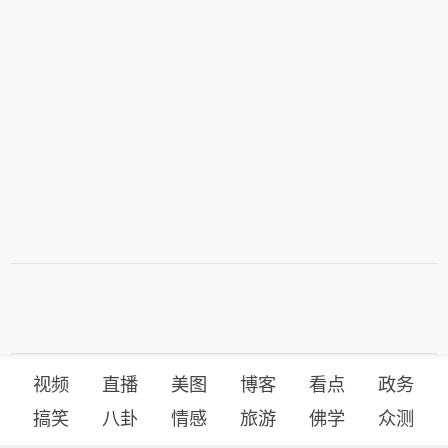
光模块制造商AAOI（应用光电）。
商。
视频
直播
美图
博客
看点
政务
搞笑
八卦
情感
旅游
佛学
众测