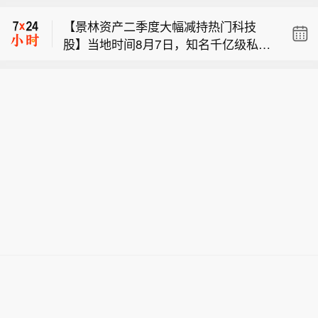
台售价提至1753元/瓶】记者获悉，近
【景林资产二季度大幅减持热门科技
期有茅台直营店已将53度、500ml飞天
股】当地时间8月7日，知名千亿级私募
茅台售价提升至1753元/瓶，高于i茅台1
【国家防总对江苏安徽启动防汛防台风
景林资产披露2026年二季度末最新美股
639元/瓶的售价。“这个价格（1753元/
四级应急响应】8月8日，国家防总办公
持仓（13F）。二季度，景林资产清仓
瓶）今天已经没有货了，你可以明天再
【茅台部分直营店53度、500ml飞天茅
室、应急管理部组织中国气象局、水利
英伟达、META等热门科技股，大幅减
来问一下。”一位茅台直营店人士对记者
台售价提至1753元/瓶】记者获悉，近
部、自然资源部、工业和信息化部、住
持英特尔、网易、谷歌等标的；景林资
表示，除普茅外，马年生肖茅台酒（经
【景林资产二季度大幅减持热门科技
期有茅台直营店已将53度、500ml飞天
房城乡建设部、交通运输部等部门以及
产在二季度末的美股持仓市值从38.8亿
典版）和精品茅台价格也有所上调。今
股】当地时间8月7日，知名千亿级私募
茅台售价提升至1753元/瓶，高于i茅台1
浙江、福建、河北和其他可能受影响的
美元大幅下降至21.9亿美元，降幅达4
年7月下旬，茅台多地直营店已将普茅
景林资产披露2026年二季度末最新美股
639元/瓶的售价。“这个价格（1753元/
省份联合会商，研判台风“白海豚”发展
3%。在大幅收缩多只原有持仓的同时，
售价提至1719元/瓶。 (财联社)
持仓（13F）。二季度，景林资产清仓
瓶）今天已经没有货了，你可以明天再
趋势，进一步研究部署台风防范应对工
景林资产也对部分半导体产业链公司进
英伟达、META等热门科技股，大幅减
来问一下。”一位茅台直营店人士对记者
作。国家防总启动针对江苏、安徽的防
行了布局，包括近期业绩超预期的美国
持英特尔、网易、谷歌等标的；景林资
表示，除普茅外，马年生肖茅台酒（经
汛防台风四级应急响应,维持针对浙江、
光模块制造商AAOI（应用光电）。
产在二季度末的美股持仓市值从38.8亿
典版）和精品茅台价格也有所上调。今
福建的防汛防台风三级应急响应以及针
美元大幅下降至21.9亿美元，降幅达4
年7月下旬，茅台多地直营店已将普茅
对黑龙江的防汛四级应急响应，派出工
3%。在大幅收缩多只原有持仓的同时，
售价提至1719元/瓶。 (财联社)
作组正在浙江、福建协助指导防汛防台
景林资产也对部分半导体产业链公司进
风工作。国家防总办公室主任、应急管
行了布局，包括近期业绩超预期的美国
理部副部长兼水利部副部长陈敏主持会