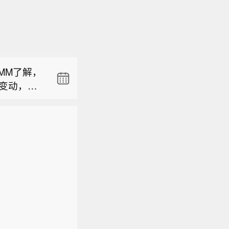
针对此次
足货源，
SMM了解，
需品备货
零变动，覆
速摸排近
年12月宣
，折后价区
-9日蔬菜
链”的项目
外松"分化格
4000吨
针对此次
运营方Sp
2个（T
内秩序井
足货源，
正式签署的
16个组合
影响，门
SMM了解，
需品备货
欧盟方面表
供给持续紧
断，门店
零变动，覆
速摸排近
志报》等欧
（+1），
，折后价区
-9日蔬菜
主权，避
外松"分化格
4000吨
 欧洲航天
2个（T
内秩序井
道，另外1
16个组合
影响，门
度，除卫星