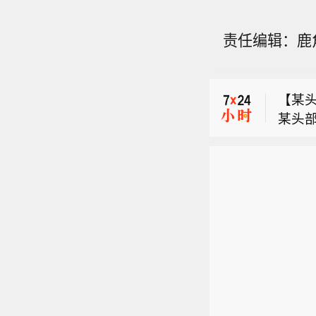
责任编辑：鹿
【上
台风
【某头
各大
某头部
补货
【与美
盖T4
期供沪
布开发
间稳定
和猪肉
【上
终于
局：上
以上
台风
ace
4）；
然，
【某头
各大
协议新
及PN
店客
某头部
补货
示此
张。整
及时
盖T4
期供沪
洲媒
报价
间稳定
和猪肉
免依赖
局：上
以上
局官网
4）；
然，
8颗