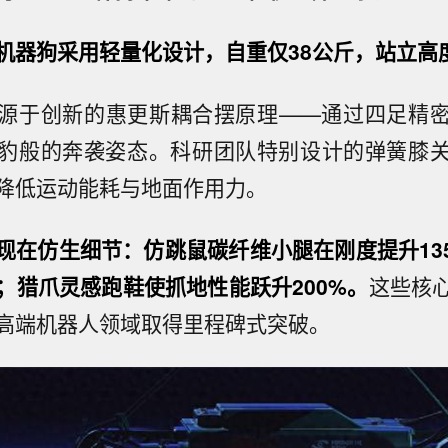
机器狗采用轻量化设计，自重仅38公斤，站立高度0
源于创新的惠更斯耦合摆原理——通过四足精
豹般的奔袭姿态。科研团队特别设计的弹簧膝
降低运动能耗与地面作用力。
现在仿生细节：仿跳鼠碳纤维小腿在刚度提升13
%；猎爪灵感跑鞋使抓地性能跃升200%。
这些核
高端机器人领域取得里程碑式突破。