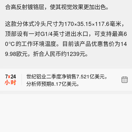
合高反射镀铬层，使其视觉效果更加出色。
这款分体式冷头尺寸为170×35.15×117.6毫米，
顶部设有一对G1/4英寸进出水口，可支持最高6
0℃的工作环境温度。目前该产品优惠售价为14
9.98欧元，折合人民币约1239元。
AMD 收购 Taalas，交易条款未披露。
世纪铝业二季度净销售7.521亿美元，
分析师预期8.17亿美元。
Atlassian预计2027财年营收将增长1
3%。预计第一财季云收入同比将增长2
AMD 收购 Taalas，交易条款未披露。
8.5%。
世纪铝业二季度净销售7.521亿美元，
分析师预期8.17亿美元。