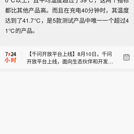
0℃以上，且平均温度超过了39℃，这两个指标
都比其他产品高。而且在充电40分钟时，其温度
【千问开放平台上线】8月10日，千问
开放平台上线，面向生态伙伴和开发者
达到了41.7℃，是5款测试产品中唯一一个超过4
【造纸板短线拉升，宜宾纸业触及涨
开放手机、PC和AI眼镜三类终端的服务
1℃的产品。
停】造纸板短线拉升，宜宾纸业触及涨
接入。据介绍，首批接入的伙伴覆盖物
【北京门头沟发布暴雨红色预警】预计
停，齐峰新材、恒丰纸业、森林包装、
流运输、房产居住、本地生活、理财、
8月11日傍晚至13日白天，门头沟区普
民丰特纸、恒达新材跟涨。
汽车等十多个领域，只需在对话中@相
【千问开放平台上线】8月10日，千问
降大暴雨，大部分地区6小时累计雨量
关服务，或点击页面右上角的“圆点角
开放平台上线，面向生态伙伴和开发者
可达150毫米以上，24小时累计雨量可
标”进入相应智能体，就能体验从咨询、
【造纸板短线拉升，宜宾纸业触及涨
开放手机、PC和AI眼镜三类终端的服务
达200毫米以上，山区及浅山区出现中
推荐到下单的完整服务。
停】造纸板短线拉升，宜宾纸业触及涨
接入。据介绍，首批接入的伙伴覆盖物
小河流洪水、山洪、泥石流、滑坡等灾
停，齐峰新材、恒丰纸业、森林包装、
流运输、房产居住、本地生活、理财、
害的气象风险极高，低洼地区极易出现
民丰特纸、恒达新材跟涨。
汽车等十多个领域，只需在对话中@相
积水，请注意防范。
关服务，或点击页面右上角的“圆点角
标”进入相应智能体，就能体验从咨询、
推荐到下单的完整服务。