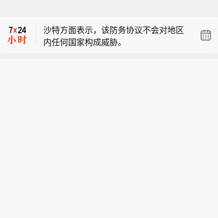
世界卫生组织：专家指出，ERBEVO疫
苗对BVD疾病及传播的有效性仍有待证
沙特方面表示，该防务协议不会对地区
实，专门针对本迪布焦病毒的疫苗仍是
内任何国家构成威胁。
首选方案。
南非兰特对美元涨幅超1%。
世界卫生组织：专家指出，ERBEVO疫
苗对BVD疾病及传播的有效性仍有待证
沙特方面表示，该防务协议不会对地区
实，专门针对本迪布焦病毒的疫苗仍是
内任何国家构成威胁。
首选方案。