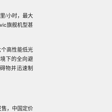
公里/小时，最大
vic旗舰机型甚
备六个高性能低光
环境下的全向避
碍物并迅速制
发售，中国定价