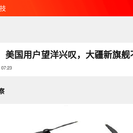
技
：美国用户望洋兴叹，大疆新旗舰
 07:23
察