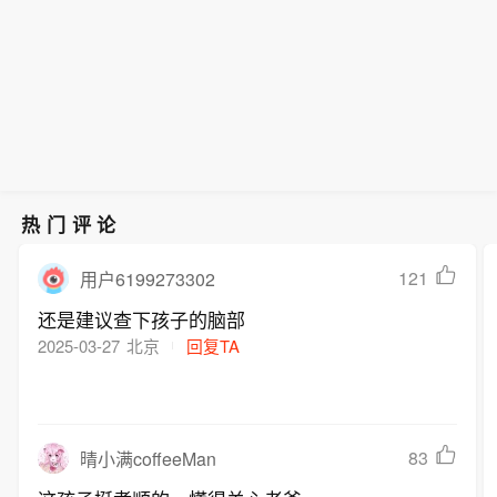
重点关注核心通胀。
无限的’，但也有一些弹药稍显紧张。”
他没有具体说明是哪些弹药。（CCTV
国际时讯）
热门评论
121
用户6199273302
还是建议查下孩子的脑部
2025-03-27
北京
回复TA
83
晴小满coffeeMan