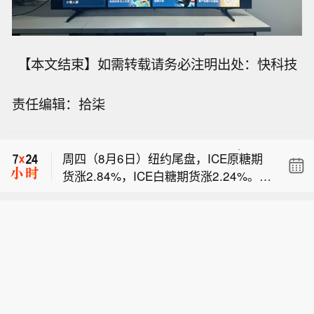
【本文结束】如需转载请务必注明出处：快科技
责任编辑：拾柒
【SpaceX拟为得州芯片工厂自建天然
气电厂和大型储能设施】SpaceX(SPC
周四（8月6日）纽约尾盘，ICE原糖期
X.O)计划为其与特斯拉在美国得克萨斯
货涨2.84%，ICE白糖期货涨2.24%。IC
州开发的大型半导体制造工厂Terafab建
巴西谷物出口商协会（ANEC）：预计
E阿拉比卡咖啡期货跌0.81%，咖啡“C”
设自有电力设施。负责SpaceX能源和
巴西 8 月玉米出口量将达 408 万吨，去
期货跌1.03%。罗布斯塔咖啡期货跌2.0
数据中心开发业务的Riley Trettel周三在
【SpaceX拟为得州芯片工厂自建天然
年同期为 734 万吨。
6%。纽约可可期货跌2.87%，报5829
得州格莱姆斯县表示：“我们将自给自
气电厂和大型储能设施】SpaceX(SPC
美元/吨。伦敦可可期货跌2.28%。芝加
足，将建设燃气发电厂，还将建设非常
周四（8月6日）纽约尾盘，ICE原糖期
X.O)计划为其与特斯拉在美国得克萨斯
哥WCE双低油菜籽期货涨0.16%。ICE
大型的电池阵列以储存能源。”这些言论
货涨2.84%，ICE白糖期货涨2.24%。IC
州开发的大型半导体制造工厂Terafab建
棉花期货涨0.10%。
为马斯克旗下两家最大企业正在推进的
E阿拉比卡咖啡期货跌0.81%，咖啡“C”
设自有电力设施。负责SpaceX能源和
新工厂计划提供了新的细节。数据中心
期货跌1.03%。罗布斯塔咖啡期货跌2.0
数据中心开发业务的Riley Trettel周三在