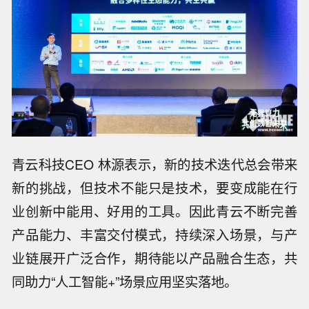
青云科技CEO 林源表示，新的技术迭代总会带来
新的挑战，但技术不能只是技术，要变成能在行
业创新中能用、好用的工具。因此青云不断完善
产品能力、丰富交付模式，持续深入场景，与产
【伊朗总统说必须摆脱非战非和局面】
当地时间8月8日，伊朗总统佩泽希齐扬
业链展开广泛合作，期待能以产品融合生态，共
【德国人开始狂买电车】德国联邦汽车
在德黑兰举行的新闻发布会上表示，针
同助力“人工智能+”场景应用坚实落地。
运输管理局6日发布的数据显示，7月德
对美国的违约情况，应该成立一个专门
中国铁路：暑运启动以来，中国铁路广
国纯电动汽车新车注册量超过7.86万
团队来处理违约问题，而不是诉诸武