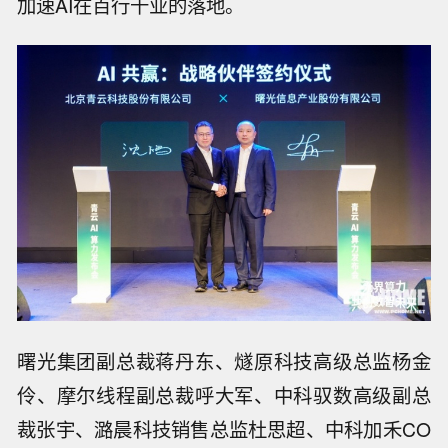
加速AI在百行千业的落地。
曙光集团副总裁蒋丹东、燧原科技高级总监杨金
伶、摩尔线程副总裁呼大军、中科驭数高级副总
裁张宇、潞晨科技销售总监杜思超、中科加禾CO