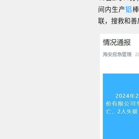
间内生产
铝
联，搜救和善