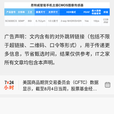
广告声明：文内含有的对外跳转链接（包括不限
于超链接、二维码、口令等形式），用于传递更
多信息，节省甄选时间，结果仅供参考，IT之家
美国商品期货交易委员会（CFTC）数据
所有文章均包含本声明。
显示，截至8月4日当周，纽约商品交易
美国国防部向西拉纳米技术公司签署 14
所（NYMEX）、洲际交易所（ICE）四
亿美元附条件贷款协议。
大主要天然气市场中，投机者将净空头
美国商品期货交易委员会（CFTC）数据
头寸增加28093手，至89090手。
显示，截至8月4日当周，股票基金经理
美国商品期货交易委员会（CFTC）数据
将芝商所（CME）标普500净多头头寸
显示，截至8月4日当周，纽约商品交易
削减2008手，至937107手。
美国国防部向西拉纳米技术公司签署 14
所（NYMEX）、洲际交易所（ICE）四
亿美元附条件贷款协议。
大主要天然气市场中，投机者将净空头