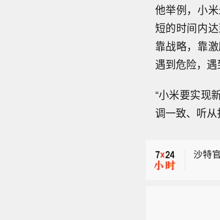
他举例，小米
短的时间内达
靠战略，靠激
遇到危险，遇
沙特官
“小米要实现
【特朗
调一致、听从
间8
沙特官
“生
供相
围。 
沙特官
产业
长期
【特朗
“数
间8
以家
“生
法院
围。 