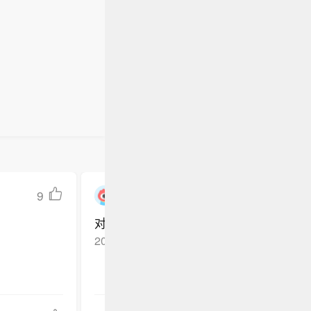
府将结束
民权制度
普第二次试
年可能有
国最高法
称，有人曾
生公民权的
此前最高
府正通过新
府将结束
普第二次试
国最高法
生公民权的
9
JoJoBean
对标谁就像谁
2023-12-27
浙江杭州
回复TA