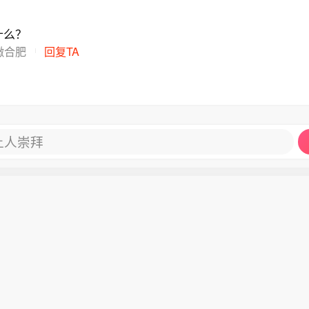
什么？
徽合肥
回复TA
让人崇拜