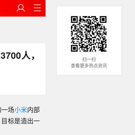
700人，
扫一扫
查看更多热点资讯
的一场
小米
内部
，目标是造出一