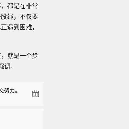
部，都是在非常
一股绳，不仅要
真正遇到困难，
外交努力。
伍，就是一个步
”】当地时
强调。
击商业化
”，但未提
民身份的范
生育旅游”
外交努力。
民权制度
年可能有
”】当地时
称，有人曾
击商业化
此前最高
民身份的范
府正通过新
生育旅游”