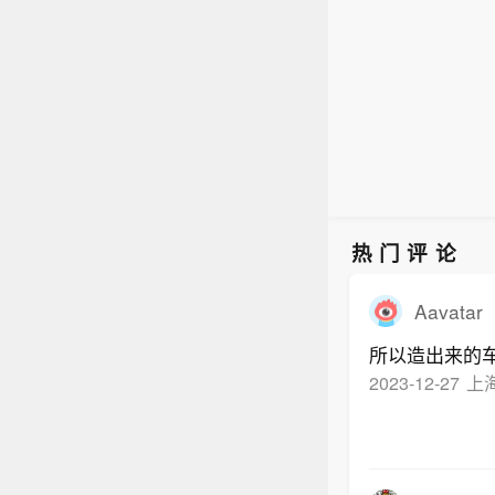
的方
产业
利用商
长期
图收
“数
院今
以家
行政
法院
的方
利用商
图收
热门评论
院今
行政
Aavatar
所以造出来的
2023-12-27
上