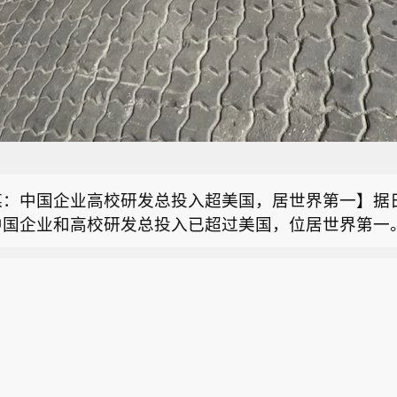
震台网正式测定：08月08日12时50分在美国阿拉斯加
5度，西经152.25度）发生5.2级地震，震源深度10千米。
北首家宇树科技产业学院成立】据湖北日报，8月7日，
树科技产业学院在长江工程职业技术学院成立。据悉，“
媒：中国企业高校研发总投入超美国，居世界第一】据
学院”由宇树科技股份有限公司与长江工程职业技术学院
中国企业和高校研发总投入已超过美国，位居世界第一。
企业专家任院长、校内教授任执行副院长”双院长制管理
震台网正式测定：08月08日12时50分在美国阿拉斯加
本文部科学省7日发布的“2026年科技指标”显示，中国2
人调试、运维、技术支持等市场紧缺岗位，精准培育紧
5度，西经152.25度）发生5.2级地震，震源深度10千米。
入同比增长13.1%，达到97.1万亿日元；美国2024
北首家宇树科技产业学院成立】据湖北日报，8月7日，
3万亿日元，同比增长6.7%；日本以22.1万亿日元位列
树科技产业学院在长江工程职业技术学院成立。据悉，“
4%。 《日本经济新闻》指出，2017年，中国发表的科
学院”由宇树科技股份有限公司与长江工程职业技术学院
国，位居世界第一。2018年，中国在被引次数排名前
企业专家任院长、校内教授任执行副院长”双院长制管理
文数量方面也位居榜首。此外，自2019年以来，在被
人调试、运维、技术支持等市场紧缺岗位，精准培育紧
1%的质量更高的论文数量方面，中国一直保持领先地位