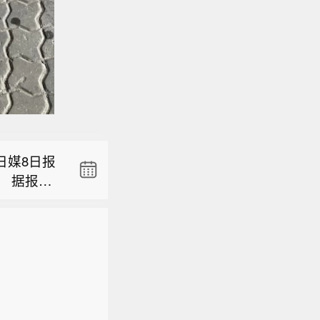
州（北纬6
湖北省首
宇树科技
日媒8日报
共建，实
 据报
架构，聚焦
州（北纬6
024年的
缺人才。
年研发投入为
湖北省首
第三，同比增
宇树科技
研论文数量
共建，实
10%的高
架构，聚焦
引次数排
缺人才。
。 报道