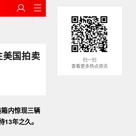
往美国拍卖
扫一扫
查看更多热点资讯
装箱内惊现三辆
待13年之久。