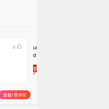
球科研领
undefine
0
立
d
即
加
入
讨
论
查看1条评论