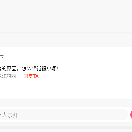
此次，中国在研发总支出方面也超过了美国。“中国在全
领先地位已毋庸置疑。”（中新网）
下
度的原因，怎么感觉很小哪！
龙江鸡西
回复TA
让人崇拜