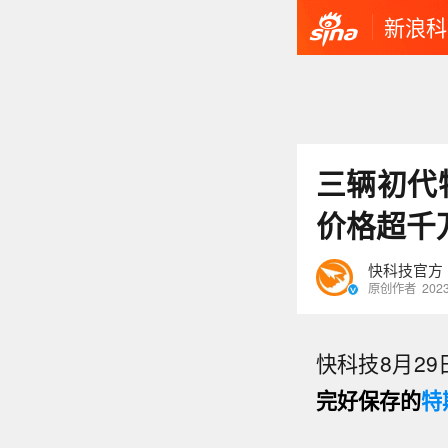
新浪科
三辆初代特
价格超千
快科技官方
原创作者
2023
快科技8月2
完好保存的
特