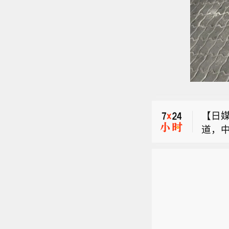
中国地
2.3
【湖
家宇
【日
产业
道，
行“
中国地
道，日
机器
2.3
研发投
【湖
95.
家宇
长8.
产业
超过美
行“
质量论
机器
名前