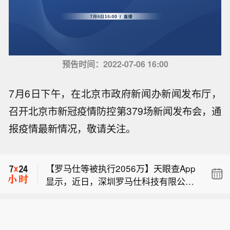
预告时间：2022-07-06 16:00
7月6日下午，在北京市政府新闻办新闻发布厅，
召开北京市新冠疫情防控第379场新闻发布会，通
菲律宾从美国获得高达6亿美元的卫生
报疫情最新情况，敬请关注。
部门赠款。
【日媒关注：中国对日美稀土出口大幅
下降，6月对日钇出口降至零】日本经
【罗马仕等被执行2056万】天眼查App
济新闻8月8日基于中国海关总署贸易数
显示，近日，深圳罗马仕科技有限公司
据分析，今年1至6月，中国对七种受管
菲律宾从美国获得高达6亿美元的卫生
等新增一则被执行人信息，执行标的20
制稀土矿物的对日出口同比下降51%，
部门赠款。
56万余元，执行法院为深圳市福田区人
对美出口下降28%，全球整体出口下降
【日媒关注：中国对日美稀土出口大幅
民法院。该公司成立于2012年3月，法
16%。报道称，这一数据反映出中国依