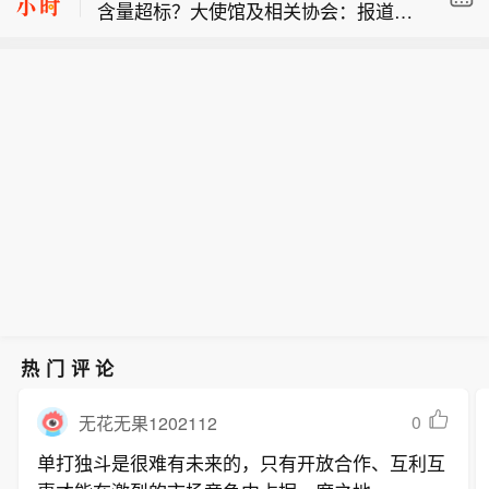
含量超标？大使馆及相关协会：报道不
基辅：空袭警报已解除。
实】刚果（金）中资矿业企业协会当地
时间8月5日晚间发布澄清声明，明确指
俄罗斯国防部：过去一日内，俄罗斯武
出近期网络及行业渠道出现关于刚果
装力量使用高精度武器及攻击无人机打
（金）东南部中资企业矿山生产的钴产
【刚果（金）东南部中资企业钴产品铀
击乌克兰港口基础设施与海军舰艇。
品铀含量超标的“不实报道”，相关言论
含量超标？大使馆及相关协会：报道不
误导市场认知、扰乱行业正常经营秩
实】刚果（金）中资矿业企业协会当地
序，对在刚中资矿业企业声誉及钴产品
时间8月5日晚间发布澄清声明，明确指
国际贸易口碑造成不良影响。声明表
出近期网络及行业渠道出现关于刚果
示，经协会全面核查，刚果（金）东南
（金）东南部中资企业矿山生产的钴产
部区域所有正常生产运营的中资矿业企
品铀含量超标的“不实报道”，相关言论
业，其开采、加工、外销的全部钴产
误导市场认知、扰乱行业正常经营秩
品，均不存在铀含量超标情况。各会员
序，对在刚中资矿业企业声誉及钴产品
企业严格遵守刚果（金）矿业监管法规
热门评论
国际贸易口碑造成不良影响。声明表
及国际贸易通用检测规范。8月6日凌
示，经协会全面核查，刚果（金）东南
晨，中国驻刚果民主共和国大使馆亦对
0
无花无果1202112
部区域所有正常生产运营的中资矿业企
外发布了该澄清声明。
单打独斗是很难有未来的，只有开放合作、互利互
业，其开采、加工、外销的全部钴产