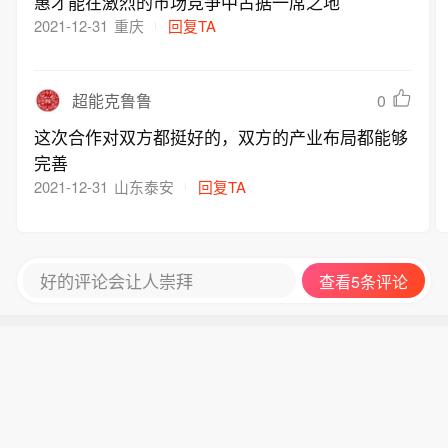
惠才能在激烈的市场竞争中占据一席之地
品，均不存在铀含量超标情况。各会员
2021-12-31
重庆
回复TA
企业严格遵守刚果（金）矿业监管法规
及国际贸易通用检测规范。8月6日凌
晨，中国驻刚果民主共和国大使馆亦对
0
超能克鲁鲁
外发布了该澄清声明。
这次合作对双方都挺好的，双方的产业布局都能够
完善
2021-12-31
山东泰安
回复TA
好的评论会让人崇拜
查看5条评论