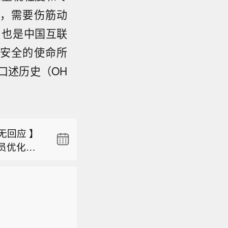
，需要伤筋动
，也是中国互联
安全的使命所
口述历史（OH
后涨幅扩
药、梅迪
消息，近
列散货船
无回应 】
重吨，历
员优化计
后涨幅扩
线的销售人
药、梅迪
，还有自称
消息，近
人就停。”对
列散货船
（新浪科
重吨，历