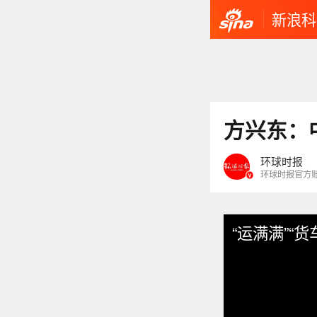
新浪科
方兴东：
环球时报
环球时报官方
“运满满”“