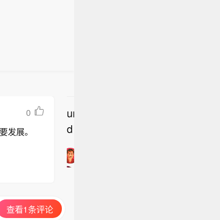
undefine
0
立
d
要发展。
即
加
入
讨
论
查看1条评论