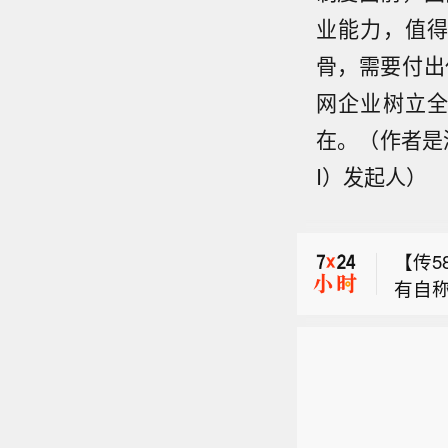
业能力，值
骨，需要付出
网企业树立
在。（作者是
【创
I）发起人）
大，
【中
西、
日，
【传5
建造合
有自称
史性突
【创
划，覆
大，
员规模
【中
西、
58同
日，
此传
建造合
技）
史性突