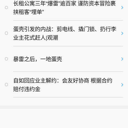
米·拉奥的反对意见称，原告美国国家历
长租公寓三年“爆雷”逾百家 谨防资本冒险裹
设施、机密军事设施、防导弹钢结构、
史保护信托基金会不具备阻止白宫施工
防无人机屋顶、军用通风系统以及防
挟租客“埋单”
的诉讼资格，地区法院无权介入该项
弹、防爆玻璃等，属于一个整体性的国
目，且政府在国家安全方面的利益应得
家安全和军事设施项目。他还表示，相
蛋壳引发的内战：剪电线、撬门锁、扔行李
到优先考虑。特朗普称，该项目不仅包
关项目由其本人及其他美国私人捐助者
业主花式赶人|观潮
括宴会厅，还包括防空洞、医院及医疗
出资，不会由纳税人承担费用，并称上
设施、机密军事设施、防导弹钢结构、
诉法院裁决将威胁白宫工作人员、未来
防无人机屋顶、军用通风系统以及防
美国总统及其家属和到访外国政要的安
暴雷之后，一地蛋壳
弹、防爆玻璃等，属于一个整体性的国
全。（央视新闻）
家安全和军事设施项目。他还表示，相
关项目由其本人及其他美国私人捐助者
自如回应业主解约：会友好协商 根据合约
出资，不会由纳税人承担费用，并称上
诉法院裁决将威胁白宫工作人员、未来
赔付违约金
美国总统及其家属和到访外国政要的安
全。（央视新闻）