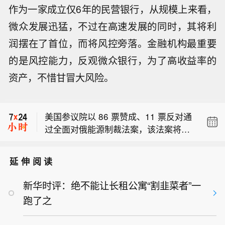
作为一家成立仅6年的民营银行，从规模上来看，
微众发展迅猛，不过在高速发展的同时，其将利
润摆在了首位，而将风控旁落。金融机构最重要
的是风控能力，反观微众银行，为了高收益率的
【特朗普称将就上诉法院涉白宫宴会厅
资产，不惜甘冒大风险。
项目裁决提起上诉】当地时间8月7日，
监测数据：地震过后，委内瑞拉拉瓜伊
美国总统特朗普在社交平台“真实社交”
拉港船舶装卸作业量出现上升。
发文称，将立即就联邦上诉法院阻止白
美国参议院以 86 票赞成、11 票反对通
宫宴会厅项目的裁决向美国最高法院提
过全面对俄能源制裁法案，该法案将递
出上诉，并称该裁决“出于政治动机且违
【特朗普称将就上诉法院涉白宫宴会厅
交众议院审议。
法”。特朗普援引联邦上诉法院法官内奥
项目裁决提起上诉】当地时间8月7日，
米·拉奥的反对意见称，原告美国国家历
延伸阅读
监测数据：地震过后，委内瑞拉拉瓜伊
美国总统特朗普在社交平台“真实社交”
史保护信托基金会不具备阻止白宫施工
拉港船舶装卸作业量出现上升。
发文称，将立即就联邦上诉法院阻止白
的诉讼资格，地区法院无权介入该项
新华时评：绝不能让长租公寓“割韭菜者”一
宫宴会厅项目的裁决向美国最高法院提
目，且政府在国家安全方面的利益应得
跑了之
出上诉，并称该裁决“出于政治动机且违
到优先考虑。特朗普称，该项目不仅包
法”。特朗普援引联邦上诉法院法官内奥
括宴会厅，还包括防空洞、医院及医疗