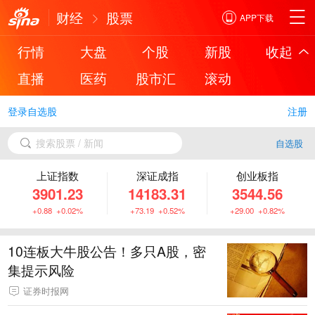
财经
股票
APP下载
行情
大盘
个股
新股
收起
直播
医药
股市汇
滚动
登录自选股
注册
搜索股票 / 新闻
自选股
上证指数
深证成指
创业板指
3901.23
14183.31
3544.56
+0.88 +0.02%
+73.19 +0.52%
+29.00 +0.82%
10连板大牛股公告！多只A股，密
集提示风险
证券时报网