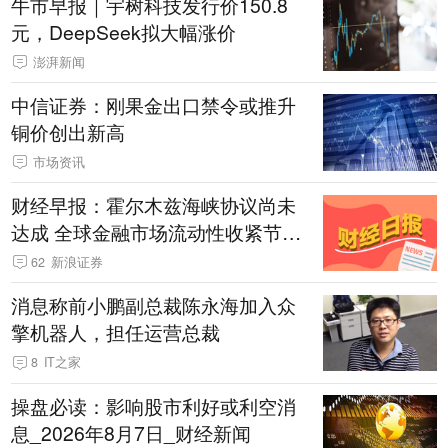
牛市早报｜宇树科技发行价150.8
元，DeepSeek拟大幅涨价
澎湃新闻
中信证券：刚果金出口禁令或推升
铜价创出新高
市场资讯
财经早报：霍尔木兹海峡协议尚未
达成 全球金融市场流动性收紧节奏
暂缓丨2026年8月7日
62
新浪证券
消息称前小鹏副总裁陈永海加入众
擎机器人，担任运营总裁
8
IT之家
操盘必读：影响股市利好或利空消
息_2026年8月7日_财经新闻