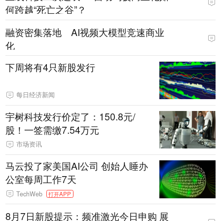
何跨越“死亡之谷”？
融资密集落地 AI视频大模型竞速商业
化
下周将有4只新股发行
每日经济新闻
宇树科技发行价定了：150.8元/
股！一签需缴7.54万元
市场资讯
马云投了家美国AI公司 创始人睡办
公室每周工作7天
TechWeb
打开APP
8月7日新股提示：频准激光今日申购 展