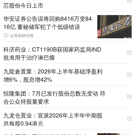
芯股份今日上市
华安证券公告误将回购8416万变84
16亿 董秘储军犯了个低级错误
运营商财经网
科济药业：CT1190B获国家药监局IND
批准用于治疗淋巴瘤
九龍倉置業：2026年上半年基础淨盈利
增6%，股息增42%
恒隆集团：7月已发行股份总数无变动 符
合公众持股量要求
九龙仓置业：宣派2026年上半年中期股
息每股0.94港元