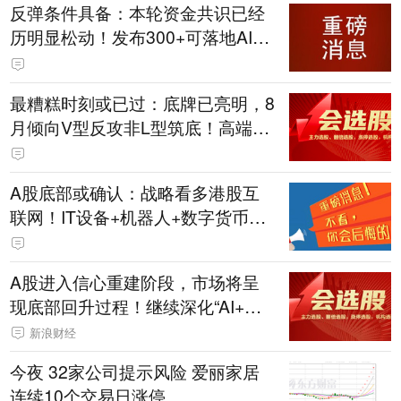
反弹条件具备：本轮资金共识已经
历明显松动！发布300+可落地AI应
用；跨境支付+AI智能体；密码安全
主力军
最糟糕时刻或已过：底牌已亮明，8
月倾向V型反攻非L型筑底！高端制
造与跨境电商融合；IT设备+机器人
+芯片
A股底部或确认：战略看多港股互
联网！IT设备+机器人+数字货币；
跨境支付+算力+AI智能体；跨境支
付+国资
A股进入信心重建阶段，市场将呈
现底部回升过程！继续深化“AI+安
全”战略；向企业数智综合服务专家
新浪财经
转型
今夜 32家公司提示风险 爱丽家居
连续10个交易日涨停