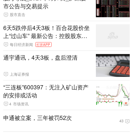
市公告与交易提示
股市直击
6天5跌停后4天3板！百合花股价坐
上“过山车” 最新公告：控股股东减
持实施完毕
每日经济新闻
打开APP
通宇通讯，4天3板，盘后澄清
上海证券报
“三连板”600397：无注入矿山资产
的安排或活动
4
市场资讯
申通被立案，三年被罚52次
43