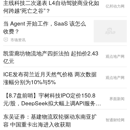
主线科技二次递表 L4自动驾驶商业化如
亿邦动力网
何跨越“死亡之谷”？
当 Agent 开始工作，SaaS 该怎么
收费？
市场资讯
凯雷廊坊物流地产四折法拍 起拍价2.43
观点地产网
亿元
ICE发布荷兰近月天然气价格 两次数据
观点地产网
涨幅分别为10%与5%
【8.7盘前哨】宇树科技IPO定价150.8
界面新闻
元/股，DeepSeek拟大幅上调API服务定
价，国际油价大涨
东吴证券：基建物流双轮驱动东南亚扩
智通财经网
容 中国重卡出海进入收获期