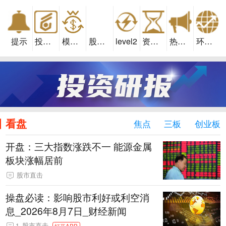
提示
投资易
模拟交易
股市汇
level2
资金流向
热点板块
环球股指
看盘
焦点
三板
创业板
开盘：三大指数涨跌不一 能源金属
板块涨幅居前
股市直击
操盘必读：影响股市利好或利空消
息_2026年8月7日_财经新闻
1
股市直击
打开APP