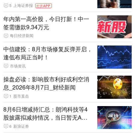
5
上海证券报
打开APP
年内第一高价股，今日打新！中一
签需缴款9.34万元
每日经济新闻
中信建投：8月市场修复反弹开启，
逢低布局正当时！
市场资讯
操盘必读：影响股市利好或利空消
息_2026年8月7日_财经新闻
1
股市直击
8月6日增减持汇总：朗鸿科技等4
股披露拟减持情况，当日暂无A股
公司披露拟增持情况（表）
6
新浪证券