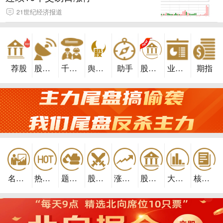
21世纪经济报道
荐股
股市雷达
千股千评
舆情牛股
助手
股民学校
业绩预告
期指
名家论市
热门讨论
题材挖掘
股市实战
涨停早知
股民学校
大盘分析
核心内参