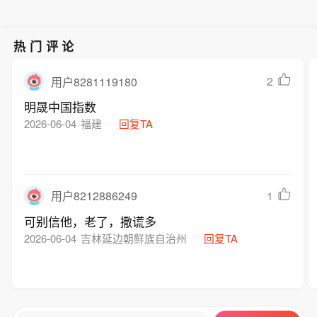
莫迪为了到2035年建成一个多层次国家
合式等），全部制造工艺和供应链自主
置，因为他们专注于人工智能驱动的业
国产工业传感布局。
防空保护伞而制定的，旨在应对弹道导
可控。后续洛丁森除了持续聚焦流程工
务，而这正是这个南亚国家的经济增长
弹、战斗机、无人机及其他威胁。（参
业和核电行业，深耕压力变送器和质量
故事所缺失的。（参考消息）
热门评论
考消息）
流量计等传感产品的研发之外，还将重
点推进六维力传感器等新产品、新应用
2
用户8281119180
落地，持续拓展业务边界，完善多场景
明晟中国指数
国产工业传感布局。
2026-06-04
福建
回复TA
1
用户8212886249
可别信他，老了，撒谎多
2026-06-04
吉林延边朝鲜族自治州
回复TA