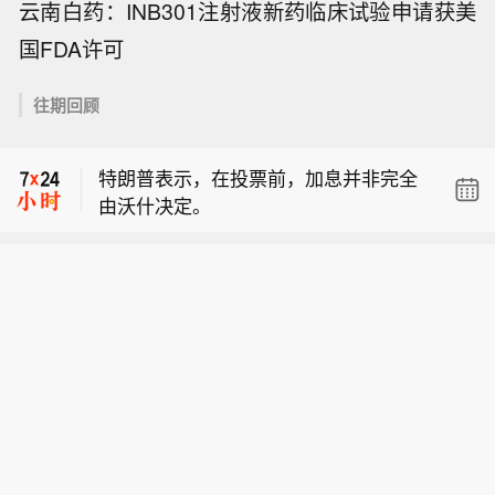
云南白药：INB301注射液新药临床试验申请获美
国FDA许可
【凯盛新能：连续12个月累计诉讼仲裁
金额3.33亿元，完成整改】凯盛新能公
往期回顾
特朗普谈沃什：我觉得他很棒，我不会
告，公司收到河南证监局行政监管措施
批评他。
决定书，因连续12个月内累计诉讼仲裁
特朗普表示，在投票前，加息并非完全
金额3.33亿元，达最近一期经审计净资
由沃什决定。
产绝对值10.73%，迟至2026年6月29
【凯盛新能：连续12个月累计诉讼仲裁
日补充披露。公司已完成全面自查整
金额3.33亿元，完成整改】凯盛新能公
改，制定下发案件信息上报通知及重大
特朗普谈沃什：我觉得他很棒，我不会
告，公司收到河南证监局行政监管措施
信息内部报告清单，并开展专项培训。
批评他。
决定书，因连续12个月内累计诉讼仲裁
金额3.33亿元，达最近一期经审计净资
产绝对值10.73%，迟至2026年6月29
日补充披露。公司已完成全面自查整
改，制定下发案件信息上报通知及重大
信息内部报告清单，并开展专项培训。