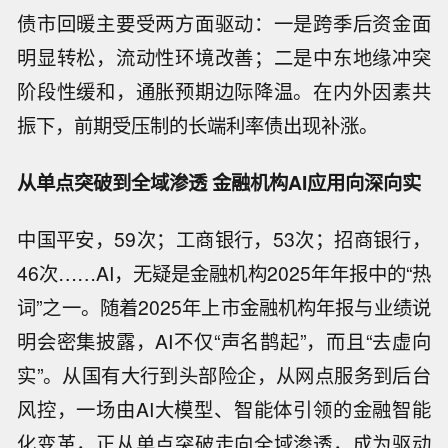
债市回暖主要受两方面驱动：一是跨季后资金面
明显转松，流动性环境改善；二是中东地缘冲突
阶段性缓和，通胀预期边际降温。在内外因素共
振下，前期受压制的长端利率债出现补涨。
从单点突破到全域渗透 金融机构AI应用向深向实
中国平安，59次；工商银行，53次；招商银行，
46次……AI，无疑是金融机构2025年年报中的“热
词”之一。随着2025年上市金融机构年报与业绩说
明会密集披露，AI不仅“声名鹊起”，而且“去虚向
实”。从国有大行到头部险企，从网点服务到后台
风控，一场由AI大模型、智能体引领的金融智能
化变革，正从单点突破走向全域渗透，成为驱动