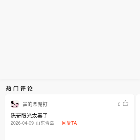
录，出海持续释放增长动能】7月国内
17时30分前后在浙江省台州玉环市坎门
价公允。近三年与新菲光仅2023年有12
落，但行业整体向好的势头并未改变。
【欧菲光：澄清实控人利益输送传闻 已
挖掘机出口占比达61%，同比增逾两
街道沿海登陆，登陆时中心附近最大风
3.48万元出租厂房交易；与新思考的关
其中，国内销量7608台，同比增长4.1
要求撤稿追责】欧菲光公告称，个别媒
成。中国工程机械工业协会数据显示，
力有14级（42米/秒），中心最低气压
联交易属正常经营所需。公司已要求媒
3%；出口11913台，同比增长21.2%。
体报道质疑实控人蔡荣军向新菲光、新
2026年7月，挖掘机主要制造企业销售
为945百帕。登陆玉环后，“白海豚”（台
体撤稿，停止传播并报案追责。
出口占比达到61%。
思考利益输送，经核查为不实内容。公
各类挖掘机19521台，同比增长13.
风级）的中心于9日18时40分前后在温
司与二者研发、经营独立，关联交易定
9%。这一增速虽较6月的35.3%有所回
州乐清市翁垟街道沿海二次登陆。 浙江
价公允。近三年与新菲光仅2023年有12
落，但行业整体向好的势头并未改变。
省气象台提醒，台风“白海豚”登陆后将
3.48万元出租厂房交易；与新思考的关
其中，国内销量7608台，同比增长4.1
贯穿浙江，强风暴雨范围广、影响时间
联交易属正常经营所需。公司已要求媒
3%；出口11913台，同比增长21.2%。
长，可能引发山洪、地质灾害、中小河
体撤稿，停止传播并报案追责。
出口占比达到61%。
流洪水和城市积涝等次生灾害，需全力
做好台风灾害防御。(新华社)
热门评论
0
鑫的恶魔钉
陈哥眼光太毒了
2026-04-09
山东青岛
回复TA