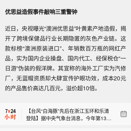
优思益造假事件敲响三重警钟
近日，央视曝光“澳洲优思益”叶黄素产地造假，揭
开了跨境保健品行业长期隐匿的灰色产业链。这
款标榜“澳洲原装进口”、年销数百万瓶的网红产
品，实为国内企业操盘、国内代工、经保税仓“一
日游”伪装的假洋牌。其宣称的海外工厂实为汽修
厂，无蓝帽资质却大肆宣传护眼功效，成本20元
【61%！7月挖掘机出口占比再破纪
的产品售价高达几百元，溢价超10倍。
录，出海持续释放增长动能】7月国内
【欧菲光：澄清实控人利益输送传闻 已
挖掘机出口占比达61%，同比增逾两
要求撤稿追责】欧菲光公告称，个别媒
成。中国工程机械工业协会数据显示，
【台风“白海豚”先后在浙江玉环和乐清
体报道质疑实控人蔡荣军向新菲光、新
2026年7月，挖掘机主要制造企业销售
登陆】据中央气象台消息，今年第13号
思考利益输送，经核查为不实内容。公
各类挖掘机19521台，同比增长13.
【61%！7月挖掘机出口占比再破纪
台风“白海豚”（强台风级）的中心于9日
司与二者研发、经营独立，关联交易定
9%。这一增速虽较6月的35.3%有所回