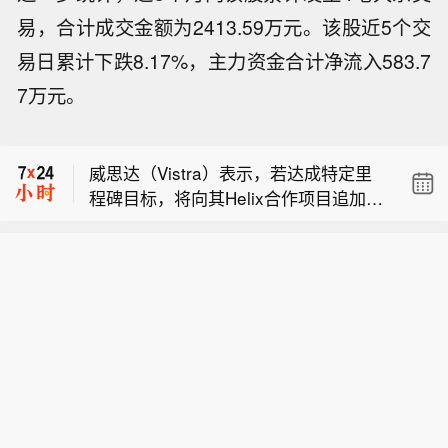
易，合计成交金额为2413.59万元。该股近5个交
易日累计下跌8.17%，主力资金合计净流入583.7
美联储巴尔金：人工智能目前对整体生
7万元。
产率水平的影响仍不明确。
【台风“白海豚”已进入24小时警戒线，
多部门启动应急响应】截至今晚10点，
威思达（Vistra）表示，若达成特定里
台风“白海豚”已进入24小时警戒线，距
程碑目标，将向其Helix合作项目追加投
离浙江省温州市偏东方向约600公里。
美联储巴尔金：人工智能目前对整体生
资5亿美元。
“白海豚”将以每小时5~10公里的速度向
产率水平的影响仍不明确。
偏西方向缓慢移动，预计将于9日下午
【台风“白海豚”已进入24小时警戒线，
至10日早晨在浙江到福建北部沿海地区
多部门启动应急响应】截至今晚10点，
登陆。国家防总于7日16时将针对浙
台风“白海豚”已进入24小时警戒线，距
江、福建的防汛防台风四级应急响应提
离浙江省温州市偏东方向约600公里。
升至三级。自然资源部已启动浙江海洋
“白海豚”将以每小时5~10公里的速度向
灾害三级应急响应，江苏、上海、福建
偏西方向缓慢移动，预计将于9日下午
海洋灾害四级应急响应，浙江、福建地
至10日早晨在浙江到福建北部沿海地区
质灾害防御Ⅳ级响应。水利部于8月7日
登陆。国家防总于7日16时将针对浙