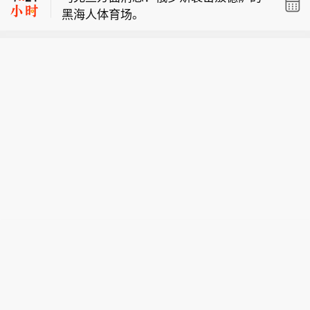
黑海人体育场。
市人大常委会党组副书记、副主任林文
市场消息：斯洛伐克斯洛伐纳夫特炼油
书涉嫌严重违纪违法，目前正接受湖北
厂发生石油产品燃烧事故，目前消防人
省纪委监委纪律审查和监察调查。（新
【湖北省武汉市人大常委会党组副书
员正在控制局势。
华社）
记、副主任林文书接受纪律审查和监察
调查】湖北省纪委监委7日通报，武汉
市人大常委会党组副书记、副主任林文
书涉嫌严重违纪违法，目前正接受湖北
省纪委监委纪律审查和监察调查。（新
华社）