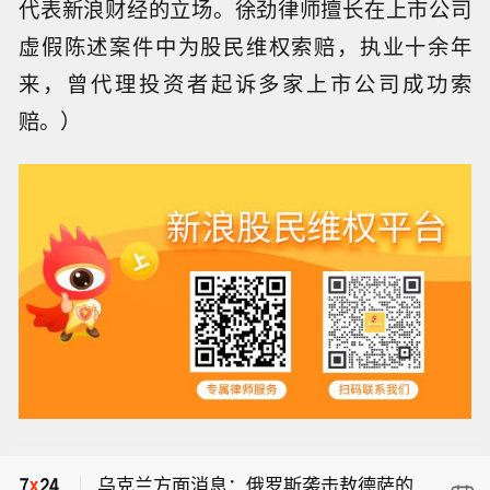
代表新浪财经的立场。徐劲律师擅长在上市公司
虚假陈述案件中为股民维权索赔，执业十余年
来，曾代理投资者起诉多家上市公司成功索
赔。）
市场消息：斯洛伐克斯洛伐纳夫特炼油
厂发生石油产品燃烧事故，目前消防人
【湖北省武汉市人大常委会党组副书
员正在控制局势。
记、副主任林文书接受纪律审查和监察
乌克兰方面消息：俄罗斯袭击敖德萨的
调查】湖北省纪委监委7日通报，武汉