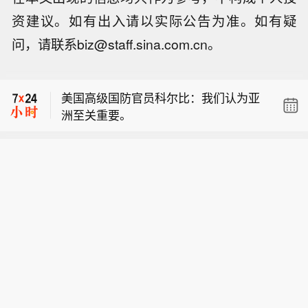
资建议。如有出入请以实际公告为准。如有疑
【港股药王盘中市值突破6000亿港元】
问，请联系biz@staff.sina.com.cn。
8月10日上午，港股市场开盘后，港股
乌兹别克斯坦6月份贸易逆差扩大至12
市值最高的药企药明康德盘中股价持续
5.26亿美元。
创历史新高，一度达到204.2港元/股，
美国高级国防官员科尔比：我们认为亚
市值一度突破6000亿港元。 与此同
洲至关重要。
时，同样是A股市值最高的药企药明康
【港股药王盘中市值突破6000亿港元】
德盘中股价一度达到166.66元/股，距离
8月10日上午，港股市场开盘后，港股
上次历史高点166.83元/股也仅有一步之
乌兹别克斯坦6月份贸易逆差扩大至12
市值最高的药企药明康德盘中股价持续
遥。
5.26亿美元。
创历史新高，一度达到204.2港元/股，
市值一度突破6000亿港元。 与此同
时，同样是A股市值最高的药企药明康
德盘中股价一度达到166.66元/股，距离
上次历史高点166.83元/股也仅有一步之
遥。