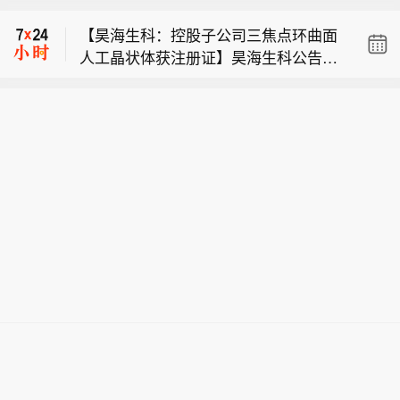
降至5.02%】据香港交易所披露，花旗
【昊海生科：控股子公司三焦点环曲面
集团对中兴通讯股份有限公司 - H股的
人工晶状体获注册证】昊海生科公告
多头持仓比例于2026年7月31日从5.1
【境外新能源项目首次接入我国电力市
称，公司控股子公司赛美视近日获国家
5%降至5.02%。
场】8月6日，老挝水电经中老500千伏
药监局颁发的三焦点环曲面人工晶状体
【花旗集团对中兴通讯的多头持仓比例
联网工程输送至中国粤港澳大湾区，本
产品注册证，适用于成人白内障合并角
降至5.02%】据香港交易所披露，花旗
次送电工作预计持续至10月底，输送总
膜散光患者无晶体眼视力矫正，有效期
【昊海生科：控股子公司三焦点环曲面
集团对中兴通讯股份有限公司 - H股的
量约6亿千瓦时，相关电量同步参与南
至2031年8月3日。该产品为国内首款获
人工晶状体获注册证】昊海生科公告
多头持仓比例于2026年7月31日从5.1
方区域电力市场交易。此举标志着中老
批的国产三焦点散光人工晶状体，获批
称，公司控股子公司赛美视近日获国家
5%降至5.02%。
两国电力互济能力持续增强，跨区域清
深化了公司在高端屈光性人工晶状体领
药监局颁发的三焦点环曲面人工晶状体
洁能源优化配置水平进一步提升。（中
域布局。不过，产品未形成销售，不会
产品注册证，适用于成人白内障合并角
国电力报）
对近期业绩产生重大影响，未来销售情
膜散光患者无晶体眼视力矫正，有效期
况有不确定性。
至2031年8月3日。该产品为国内首款获
批的国产三焦点散光人工晶状体，获批
深化了公司在高端屈光性人工晶状体领
域布局。不过，产品未形成销售，不会
对近期业绩产生重大影响，未来销售情