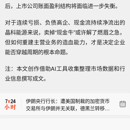
后，上市公司账面盈利结构将面临进一步失衡。
对于连续亏损、负债高企、现金流持续净流出的
晶科能源来说，卖掉“现金牛”或许解了燃眉之急，
但如何重建主营业务的造血能力，才是决定企业
能否穿越周期的根本命题。
注：本文创作借助AI工具收集整理市场数据和行
泽连斯基：冲突结束后，乌克兰将获得
业信息撰写成文。
来自美国的 “力度极强” 的安全保障。
【黑海遇袭商船停靠土耳其港口】当地
时间3日，与土耳其相关的商船“娜代日
伊朗央行行长：遭美国制裁的加密货币
达”号从俄罗斯黑海港口新罗西斯克港起
交易所与伊朗并无关联，德黑兰转移的
航后遭到无人机袭击，多名船员受伤。
泽连斯基：冲突结束后，乌克兰将获得
资金仍处于本国掌控之下。
土耳其方面对商船在黑海海域遇袭已表
来自美国的 “力度极强” 的安全保障。
示严重关切，警告说俄乌冲突影响外溢
【黑海遇袭商船停靠土耳其港口】当地