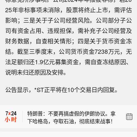
25年非标事项未消除，股票将终止上市，需评估
影响；三是关于子公司经营风险。公司部分子公
司有资金占用、违规担保，需补充子公司经营及
财务数据，自查相关情形；四是关于货币资金冻
结。截至三季度末，公司货币资金7238万元，无
法足额归还1.9亿元募集资金，需自查冻结原因、
说明未归还原因及安排。
美军中央司令部：截至8月8日，美军中
公告显示，*ST正平将在10个交易日内回复。
央司令部已迫使53艘商船改道、瘫痪2
也门政府武装部队：胡塞武装再度使用
艘船只、登船检查2艘。美军同时准许
弹道导弹袭击马里卜市、周边区域以及
近35艘船只携带人道主义援助物资穿越
特朗普：不要再搞虚假的伊朗协议。拿
难民营。
封锁区域。
下哈格岛，夺取石油，彻底结束战事！
美军中央司令部：截至8月8日，美军中
央司令部已迫使53艘商船改道、瘫痪2