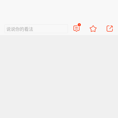
0
说说你的看法
视频
直播
美图
博客
看点
政务
搞笑
八卦
情感
旅游
佛学
众测
首页
导航
反馈
登录
Sina.cn(京ICP证000007)
2026-08-09 03:05