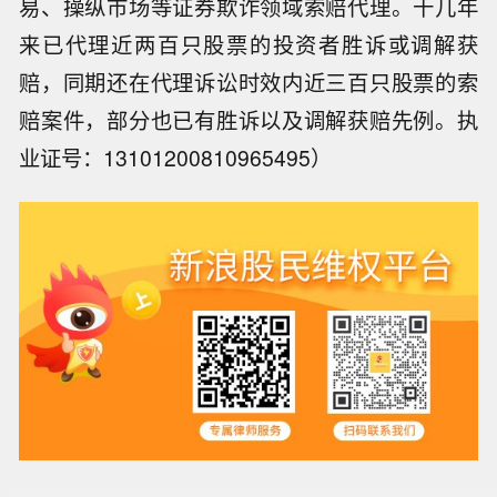
易、操纵市场等证券欺诈领域索赔代理。十几年
来已代理近两百只股票的投资者胜诉或调解获
赔，同期还在代理诉讼时效内近三百只股票的索
赔案件，部分也已有胜诉以及调解获赔先例。执
业证号：13101200810965495）
泰国总理阿努廷对校园枪击事件深感震
惊和悲痛，他强调这正是政府拒绝续发
【暑期档票房破80亿】据网络平台数
枪支许可证的原因，并已责成相关官员