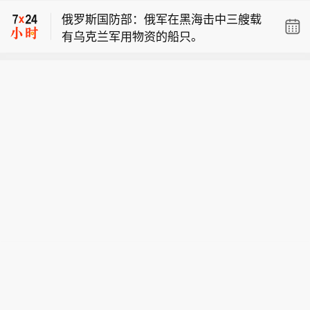
据，截至8月7日，2026年暑期档总票房
对事件展开调查。（CCTV国际时讯）
俄罗斯国防部：俄军在黑海击中三艘载
（含预售）突破80亿元。
有乌克兰军用物资的船只。
泰国总理阿努廷对校园枪击事件深感震
惊和悲痛，他强调这正是政府拒绝续发
【暑期档票房破80亿】据网络平台数
枪支许可证的原因，并已责成相关官员
据，截至8月7日，2026年暑期档总票房
对事件展开调查。（CCTV国际时讯）
（含预售）突破80亿元。