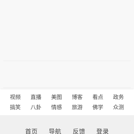
压力将共同决定科技能否形成新一轮主
升。配置上，红利继续承担底仓，科技
反弹优先围绕原主线中业绩确定性较高
的半导体设备等展开，非主线则关注中
报改善的方向，如券商、创新药等。申
万宏源证券认为，AI产业链大波段上涨
重启仍需要时间，未来一段时间继续重
视非科技方向轮动的投资机会。市场总
体调整空间已有限，科技休整仍需时
间，这个组合下高股息资产可能成为率
先回归中期强势状态的非科技资产，重
点关注银行、非银、食品饮料和公用事
业。投资者可将红利低波ETF华泰柏瑞
视频
直播
美图
博客
看点
政务
（512890）作为底仓配置，无股票账户
的投资者也可通过其场外联接基金进行
搞笑
八卦
情感
旅游
佛学
众测
配置（A类：007466；C类：007467；
I类：022678；Y类：022951）。
首页
导航
反馈
登录