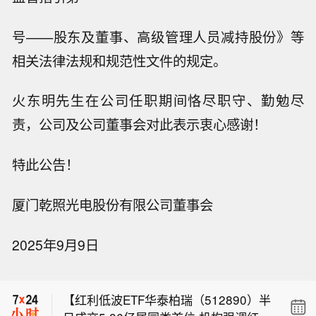
号——股东及董事、高级管理人员减持股份》等
相关法律法规和规范性文件的规定。
火东明先生在公司任职期间恪尽职守、勤勉尽
责，公司及公司董事会对此表示衷心感谢！
特此公告！
厦门乾照光电股份有限公司董事会
【空调24小时开着反而更省电？电力部
2025年9月9日
门回应】最近，“空调24小时开着反而更
据英国金融时报：一些美国律师事务所
省电”的说法在网络上引发热议。有网友
正在考虑向私募股权公司出售股份。
发视频称，自己实验了一下，24小时不
【红利低波ETF华泰柏瑞（512890）半
关空调，一个月电费118元；晚开早