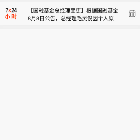
对台风“白海豚”】为全力应对台风“白海
【国融基金总经理变更】根据国融基金
豚”登陆，国铁南昌局今天（8日）10时
8月8日公告，总经理毛灵俊因个人原因
起，在管内衢宁铁路、杭深铁路福鼎至
【雪佛兰将停止在中国市场销售？通用
离任，总经理职位暂由张圆辉代任。根
福州南区段及相关支线、联络线启动防
汽车仍未正面回应】近日，有消息称，
据国融基金安排，该公司董事会选举韩
洪防台风四级应急响应，运用卫星云
【国铁南昌局启动四级应急响应 全力应
雪佛兰品牌将停止在中国市场销售。通
光华拟任公司总经理，待韩光华完成相
图、雷达图等技术手段，实时掌握降雨
对台风“白海豚”】为全力应对台风“白海
用汽车方面回应称，会继续在中国生产
关程序后履职。
趋势和台风路径，及时对强降雨和可能
【国融基金总经理变更】根据国融基金
豚”登陆，国铁南昌局今天（8日）10时
雪佛兰产品，并且积极探索在美国以外
发生灾害的区段进行预警。计划停运福
8月8日公告，总经理毛灵俊因个人原因
起，在管内衢宁铁路、杭深铁路福鼎至
的海外市场机遇。同时，依旧会为现有
州至松溪K8748次、洛阳至福州K32次
离任，总经理职位暂由张圆辉代任。根
福州南区段及相关支线、联络线启动防
的中国雪佛兰车主提供完善的售后服务
等旅客列车。已购买停运列车车票的旅
据国融基金安排，该公司董事会选举韩
洪防台风四级应急响应，运用卫星云
保障。8月5日，上汽集团与通用汽车签
客，可于票面乘车日期起30日内（含当
光华拟任公司总经理，待韩光华完成相
图、雷达图等技术手段，实时掌握降雨
署合资续约协议，将上汽通用合资期限
日）通过12306网站、App或车站窗口
关程序后履职。
趋势和台风路径，及时对强降雨和可能
延长20年至2047年。但对于中国市场的
免费办理退票手续。
发生灾害的区段进行预警。计划停运福
销售问题，通用汽车方面并没有正面回
州至松溪K8748次、洛阳至福州K32次
应。（21财经）
等旅客列车。已购买停运列车车票的旅
客，可于票面乘车日期起30日内（含当
日）通过12306网站、App或车站窗口