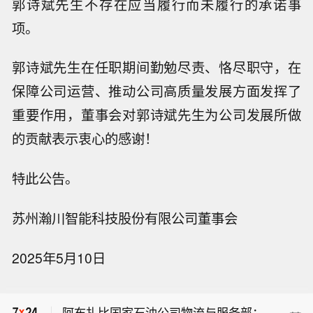
郭诗斌先生不存在应当履行而未履行的承诺事
项。
郭诗斌先生在任职期间勤勉尽责、恪尽职守，在
保障公司运营、推动公司高质量发展方面发挥了
重要作用，董事会对郭诗斌先生为公司发展所做
的贡献表示衷心的感谢！
特此公告。
苏州瀚川智能科技股份有限公司董事会
阿布扎比国家石油公司物流与服务部：
2025年5月10日
三艘超大型气体运输船（VLGC）和六
【北京经济技术开发区：鼓励具身智
艘超大型油轮（VLCC）定于2026年第
能、自动驾驶、医疗健康等重点领域数
三季度交付。
阿布扎比国家石油公司物流与服务部：