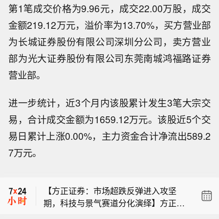
第1笔成交价格为9.96元，成交22.00万股，成交
金额219.12万元，溢价率为13.70%，买方营业部
为长城证券股份有限公司深圳分公司，卖方营业
部为光大证券股份有限公司东莞南城鸿福路证券
营业部。
进一步统计，近3个月内该股累计发生3笔大宗交
易，合计成交金额为1659.12万元。该股近5个交
易日累计上涨0.00%，主力资金合计净流出589.2
【美军因弹药短缺敦促企业加快生产】
7万元。
据美国媒体8月8日报道，因与伊朗的战
【金盘科技：吴清因个人原因辞任副总
争导致美军部分弹药严重短缺，美国防
裁】金盘科技8月9日公告，公司董事会
部正要求军工企业加快武器的生产与交
【方正证券：市场超跌反弹进入攻坚
于2026年8月7日收到副总裁吴清的辞职
付。美国防部副部长范伯格本月5日致
期，科技与景气赛道分化演绎】方正证
报告，吴清因个人原因申请辞去公司副
信军工企业负责人，要求他们必须在21
【美军因弹药短缺敦促企业加快生产】
券研报表示，市场超跌反弹进入攻坚
总裁职务，辞职报告自送达公司董事会
天内提交方案，目标是大幅加快武器交