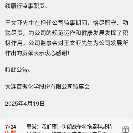
续履行监事职责。
王文亚先生在担任公司监事期间，恪尽职守、勤
勉尽责，为公司的规范运作和健康发展发挥了积
极作用。公司监事会对王文亚先生为公司发展所
作出的贡献表示衷心感谢！
特此公告。
大连百傲化学股份有限公司监事会
本周美国股市市值增加 2.8 万亿美元。
2025年4月19日
【国际贵金属期货普遍收涨 COMEX白
银期货本周累涨超10%】国际贵金属期
惠誉：我们预计伊朗战争将拖累科威特
货普遍收涨，COMEX黄金期货涨2.3