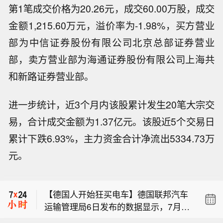
第1笔成交价格为20.26元，成交60.00万股，成交
金额1,215.60万元，溢价率为-1.98%，买方营业
部为中信证券股份有限公司北京总部证券营业
部，卖方营业部为海通证券股份有限公司上海共
和新路证券营业部。
进一步统计，近3个月内该股累计发生20笔大宗交
易，合计成交金额为1.37亿元。该股近5个交易日
累计下跌6.93%，主力资金合计净流出5334.73万
中国铁路：暑运启动以来，中国铁路广
元。
州局集团有限公司累计发送旅客超6800
【韩国布局北极航道研究 目标2030年
万人次。
通航】消息人士周日透露，韩国海洋水
【德国人开始狂买电车】德国联邦汽车
产部近期启动一项研究课题，旨在制定
运输管理局6日发布的数据显示，7月德
战略，推动一条预计2030年可投入通航
中国铁路：暑运启动以来，中国铁路广
国纯电动汽车新车注册量超过7.86万
的北极航道投入使用。 知情人士表示，