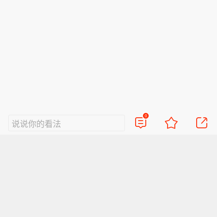
布黄岩岛领海基线的国家。菲方有关行
最高点400美元。这意味着消费者购买
法。（国防部发布）
径严重侵犯中国领土主权，严重违反国
一部普通智能手机的门槛正在显著抬
际法与国际关系基本准则，是非法无效
升，购机成本正在变得更高。
的。中方组织演训演练活动，是对菲方
侵权挑衅行径的严正警告，是捍卫黄岩
岛主权和权益的必要举措，完全正当合
法。（国防部发布）
0
说说你的看法