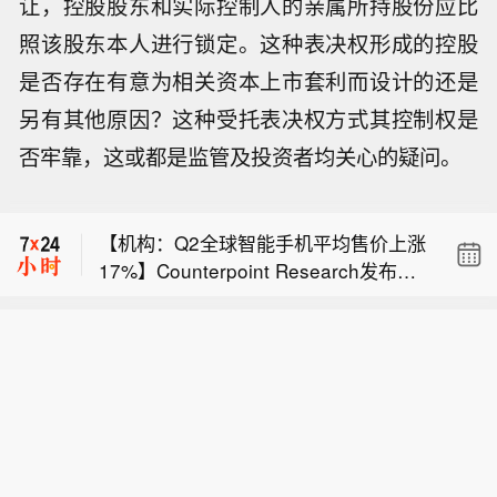
让，控股股东和实际控制人的亲属所持股份应比
照该股东本人进行锁定。这种表决权形成的控股
是否存在有意为相关资本上市套利而设计的还是
另有其他原因？这种受托表决权方式其控制权是
SK海力士因公司准备推出股东回报方
否牢靠，这或都是监管及投资者均关心的疑问。
案，纽交所上市存托凭证跌幅收窄。
【国防部：中国军队坚决反制任何闹海
挑衅图谋】8月7日下午，国防部新闻发
【机构：Q2全球智能手机平均售价上涨
言人陈曦大校就近期涉军问题发布消
17%】Counterpoint Research发布的
息。陈曦：黄岩岛是中国固有领土，中
SK海力士因公司准备推出股东回报方
市场监测报告显示，2026年第二季度全
方持续、和平、有效地对黄岩岛行使主
案，纽交所上市存托凭证跌幅收窄。
球智能手机行业营收同比增长7%，达到
权和管辖权，是唯一有权依据国际法宣
【国防部：中国军队坚决反制任何闹海
创纪录的1090亿美元。尽管同期全球智
布黄岩岛领海基线的国家。菲方有关行
挑衅图谋】8月7日下午，国防部新闻发
能手机出货量有所下滑，但营收仍创下
径严重侵犯中国领土主权，严重违反国
言人陈曦大校就近期涉军问题发布消
第二季度历史新高，这主要源于全球智
际法与国际关系基本准则，是非法无效
息。陈曦：黄岩岛是中国固有领土，中
能手机平均售价的显著上涨。 数据显
的。中方组织演训演练活动，是对菲方
方持续、和平、有效地对黄岩岛行使主
示，2026年第二季度全球智能手机平均
侵权挑衅行径的严正警告，是捍卫黄岩
权和管辖权，是唯一有权依据国际法宣
售价同比增长17%，达到第二季度历史
岛主权和权益的必要举措，完全正当合