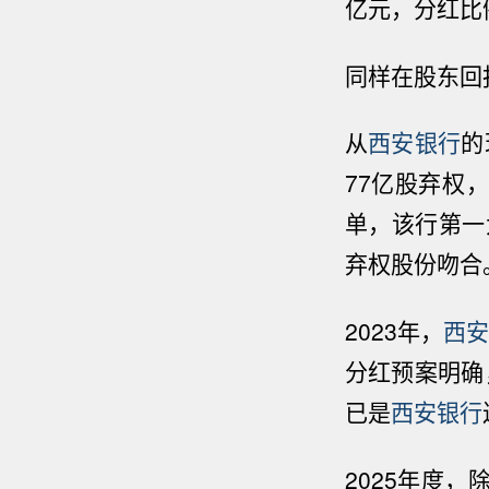
亿元，分红比例
同样在股东回
从
西安银行
的
77亿股弃权
单，该行第一
弃权股份吻合
2023年，
西
分红预案明确，
已是
西安银行
2025年度，