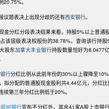
20.75%。
报议题表决上出现分歧的还有
西安银行
。
现金分红分段表决结果来看，持股5%以上普通股股
，占该层级表决权股份的38.78%。查询该行持股
大股东
加拿大丰业银行
持股数量恰好为8.047
。
安银行
分红比例从此前年份的30%以上骤降至10%
拟分配的普通股现金股利共4.44亿元，分红比例
连续第三年分红比例低于20%。
除
郑州银行
宣布不分红外，其余41家A股上市银